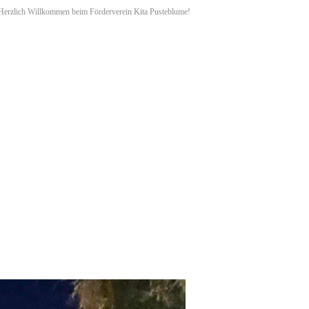
Herzlich Willkommen beim Förderverein Kita Pusteblume!
EN
ARCH
R