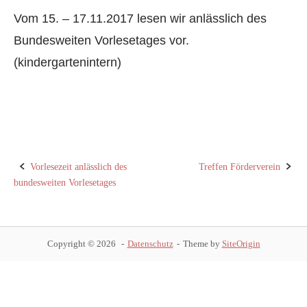
Vom 15. – 17.11.2017 lesen wir anlässlich des
Bundesweiten Vorlesetages vor.
(kindergartenintern)
Vorlesezeit anlässlich des
Treffen Förderverein
bundesweiten Vorlesetages
P
o
s
Copyright © 2026
Datenschutz
Theme by
SiteOrigin
t
n